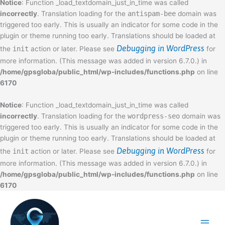
Notice
: Function _load_textdomain_just_in_time was called
incorrectly
. Translation loading for the
antispam-bee
domain was
triggered too early. This is usually an indicator for some code in the
plugin or theme running too early. Translations should be loaded at
Debugging in WordPress
the
init
action or later. Please see
for
more information. (This message was added in version 6.7.0.) in
/home/gpsgloba/public_html/wp-includes/functions.php
on line
6170
Notice
: Function _load_textdomain_just_in_time was called
incorrectly
. Translation loading for the
wordpress-seo
domain was
triggered too early. This is usually an indicator for some code in the
plugin or theme running too early. Translations should be loaded at
Debugging in WordPress
the
init
action or later. Please see
for
more information. (This message was added in version 6.7.0.) in
/home/gpsgloba/public_html/wp-includes/functions.php
on line
6170