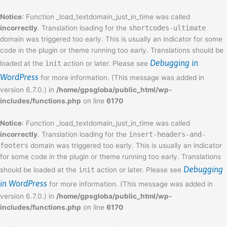
Skip
Notice
: Function _load_textdomain_just_in_time was called
to
incorrectly
. Translation loading for the
shortcodes-ultimate
content
domain was triggered too early. This is usually an indicator for some
code in the plugin or theme running too early. Translations should be
Debugging in
loaded at the
init
action or later. Please see
WordPress
for more information. (This message was added in
version 6.7.0.) in
/home/gpsgloba/public_html/wp-
includes/functions.php
on line
6170
Notice
: Function _load_textdomain_just_in_time was called
incorrectly
. Translation loading for the
insert-headers-and-
footers
domain was triggered too early. This is usually an indicator
for some code in the plugin or theme running too early. Translations
Debugging
should be loaded at the
init
action or later. Please see
in WordPress
for more information. (This message was added in
version 6.7.0.) in
/home/gpsgloba/public_html/wp-
includes/functions.php
on line
6170