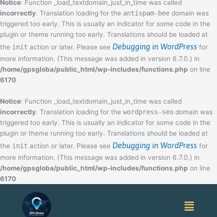
Notice
: Function _load_textdomain_just_in_time was called
incorrectly
. Translation loading for the
antispam-bee
domain was
triggered too early. This is usually an indicator for some code in the
plugin or theme running too early. Translations should be loaded at
Debugging in WordPress
the
init
action or later. Please see
for
more information. (This message was added in version 6.7.0.) in
/home/gpsgloba/public_html/wp-includes/functions.php
on line
6170
Notice
: Function _load_textdomain_just_in_time was called
incorrectly
. Translation loading for the
wordpress-seo
domain was
triggered too early. This is usually an indicator for some code in the
plugin or theme running too early. Translations should be loaded at
Debugging in WordPress
the
init
action or later. Please see
for
more information. (This message was added in version 6.7.0.) in
/home/gpsgloba/public_html/wp-includes/functions.php
on line
6170