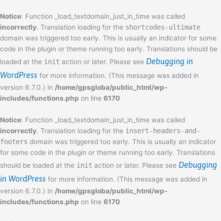
Skip
Notice
: Function _load_textdomain_just_in_time was called
to
incorrectly
. Translation loading for the
shortcodes-ultimate
content
domain was triggered too early. This is usually an indicator for some
code in the plugin or theme running too early. Translations should be
Debugging in
loaded at the
init
action or later. Please see
WordPress
for more information. (This message was added in
version 6.7.0.) in
/home/gpsgloba/public_html/wp-
includes/functions.php
on line
6170
Notice
: Function _load_textdomain_just_in_time was called
incorrectly
. Translation loading for the
insert-headers-and-
footers
domain was triggered too early. This is usually an indicator
for some code in the plugin or theme running too early. Translations
Debugging
should be loaded at the
init
action or later. Please see
in WordPress
for more information. (This message was added in
version 6.7.0.) in
/home/gpsgloba/public_html/wp-
includes/functions.php
on line
6170