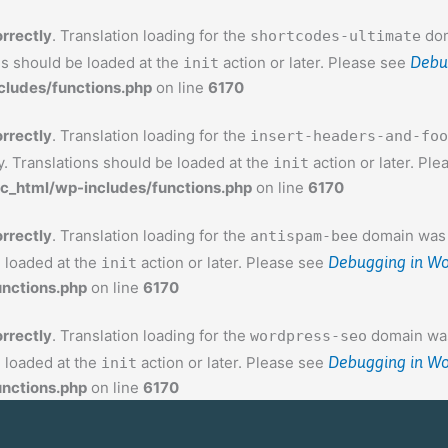
orrectly
. Translation loading for the
dom
shortcodes-ultimate
ns should be loaded at the
action or later. Please see
Debu
init
ludes/functions.php
on line
6170
orrectly
. Translation loading for the
insert-headers-and-foo
y. Translations should be loaded at the
action or later. Pl
init
c_html/wp-includes/functions.php
on line
6170
orrectly
. Translation loading for the
domain was t
antispam-bee
e loaded at the
action or later. Please see
Debugging in Wo
init
nctions.php
on line
6170
orrectly
. Translation loading for the
domain was 
wordpress-seo
e loaded at the
action or later. Please see
Debugging in Wo
init
nctions.php
on line
6170