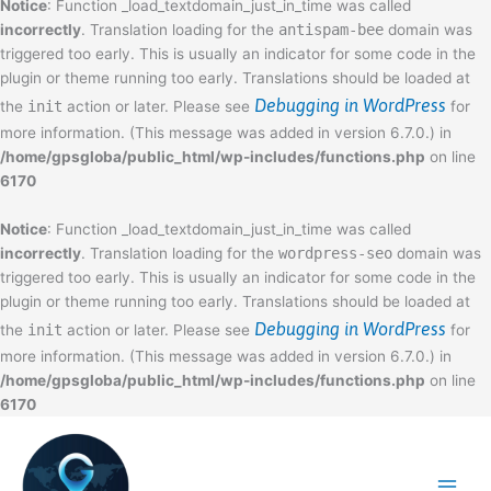
Notice
: Function _load_textdomain_just_in_time was called
incorrectly
. Translation loading for the
antispam-bee
domain was
triggered too early. This is usually an indicator for some code in the
plugin or theme running too early. Translations should be loaded at
Debugging in WordPress
the
init
action or later. Please see
for
more information. (This message was added in version 6.7.0.) in
/home/gpsgloba/public_html/wp-includes/functions.php
on line
6170
Notice
: Function _load_textdomain_just_in_time was called
incorrectly
. Translation loading for the
wordpress-seo
domain was
triggered too early. This is usually an indicator for some code in the
plugin or theme running too early. Translations should be loaded at
Debugging in WordPress
the
init
action or later. Please see
for
more information. (This message was added in version 6.7.0.) in
/home/gpsgloba/public_html/wp-includes/functions.php
on line
6170