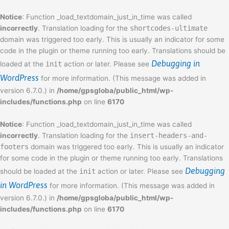
Skip
Notice
: Function _load_textdomain_just_in_time was called
to
incorrectly
. Translation loading for the
shortcodes-ultimate
content
domain was triggered too early. This is usually an indicator for some
code in the plugin or theme running too early. Translations should be
Debugging in
loaded at the
init
action or later. Please see
WordPress
for more information. (This message was added in
version 6.7.0.) in
/home/gpsgloba/public_html/wp-
includes/functions.php
on line
6170
Notice
: Function _load_textdomain_just_in_time was called
incorrectly
. Translation loading for the
insert-headers-and-
footers
domain was triggered too early. This is usually an indicator
for some code in the plugin or theme running too early. Translations
Debugging
should be loaded at the
init
action or later. Please see
in WordPress
for more information. (This message was added in
version 6.7.0.) in
/home/gpsgloba/public_html/wp-
includes/functions.php
on line
6170