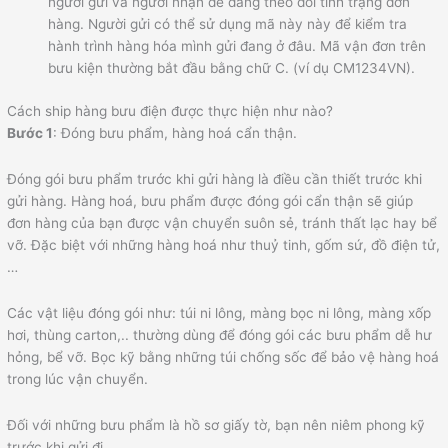
người gửi và người nhận dễ dàng theo dõi tình trạng đơn
hàng. Người gửi có thể sử dụng mã này này để kiểm tra
hành trình hàng hóa mình gửi đang ở đâu.
Mã vận đơn trên
bưu kiện thường bắt đầu bằng chữ C. (ví dụ CM1234VN).
Cách ship hàng bưu điện được thực hiện như nào?
Bước 1
: Đóng bưu phẩm, hàng hoá cẩn thận.
Đóng gói bưu phẩm trước khi gửi hàng là điều cần thiết trước khi
gửi hàng. Hàng hoá, bưu phẩm được đóng gói cẩn thận sẽ giúp
đơn hàng của bạn được
vận chuyển suôn sẻ, tránh thất lạc hay bể
vỡ. Đặc biệt với những hàng hoá như thuỷ tinh, gốm sứ, đồ điện tử,
…
Các vật liệu đóng gói như: túi ni lông, màng bọc ni lông, màng xốp
hơi, thùng carton,.. thường dùng để đóng gói các bưu phẩm dễ hư
hỏng, bể vỡ. Bọc kỹ bằng những túi chống sốc để bảo vệ hàng hoá
trong lúc vận chuyển.
Đối với những bưu phẩm là hồ sơ giấy tờ, bạn nên niêm phong kỹ
trước khi gửi đi.